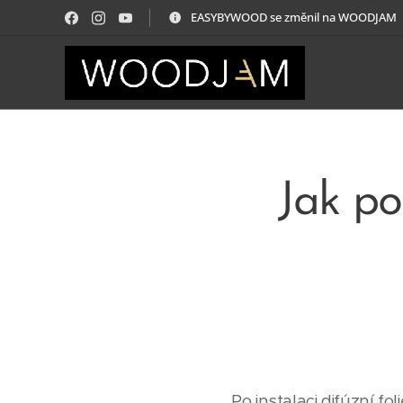
EASYBYWOOD se změnil na WOODJAM
Jak p
Po instalaci difúzní fo