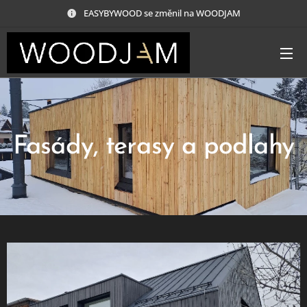
EASYBYWOOD se změnil na WOODJAM
Fasády, terasy a podlahy